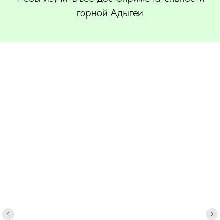
горной Адыгеи